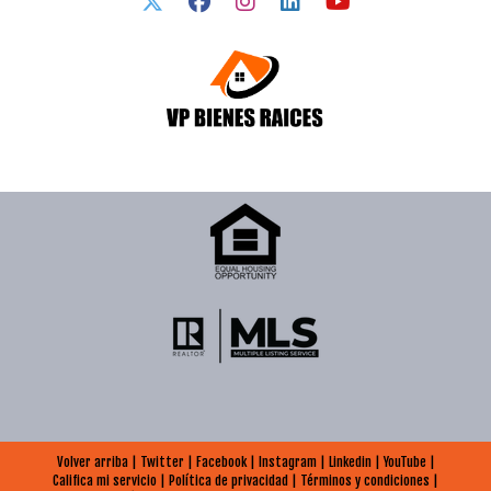
Volver arriba
|
Twitter
|
Facebook
|
Instagram
|
Linkedin
|
YouTube
|
Califica mi servicio
|
Política de privacidad
|
Términos y condiciones
|